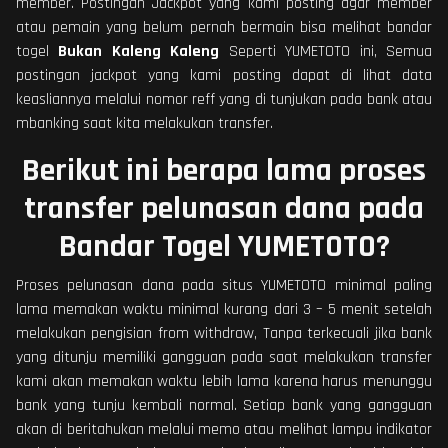
member. Postingan Jackpot yang kami posting agar member
atau pemain yang belum pernah bermain bisa melihat bandar
togel
Bukan Kaleng Kaleng
Seperti YUMETOTO ini, Semua
postingan jackpot yang kami posting dapat di lihat data
keasliannya melalui nomor reff yang di tunjukan pada bank atau
mbanking saat kita melakukan transfer.
Berikut ini berapa lama proses
transfer pelunasan dana pada
Bandar Togel YUMETOTO?
Proses pelunasan dana pada situs YUMETOTO minimal paling
lama memakan waktu minimal kurang dari 3 – 5 menit setelah
melakukan pengisian from withdraw, Tanpa terkecuali jika bank
yang ditunju memiliki gangguan pada saat melakukan transfer
kami akan memakan waktu lebih lama karena harus menunggu
bank yang tunju kembali normal. Setiap bank yang gangguan
akan di beritahukan melalui memo atau melihat lampu indikator