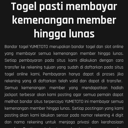
Togel pasti membayar
kemenangan member
hingga lunas
Bandar togel YUMETOTO merupakan bandar togel dan slot online
yang membayar semua kemenangan member hingga lunas.
Setiap pembayaran pada situs kami dilakukan dengan cara
transfer ke rekening tujuan yang sudah di daftarkan pada situs
togel online kami, Pembayaran hanya dapat di proses jika
rekening yang di daftarkan telah valid dan dapat di transfer.
Semua kemenangan member yang mendapatkan hadiah
jackpot terbesar akan kami posting agar semua pemain dapat
melihat bandar situs terpercaya YUMETOTO ini membayar semua
kemenangan member hingga lunas. Setiap postingan yang kami
posting akan kami lakukan sensor pada nomor rekening 4 digit
dan nama rekening untuk menjaga privasi dan kerahasiaan