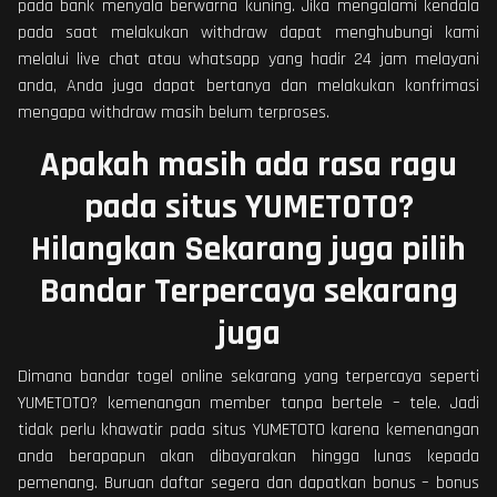
pada bank menyala berwarna kuning. Jika mengalami kendala
pada saat melakukan withdraw dapat menghubungi kami
melalui live chat atau whatsapp yang hadir 24 jam melayani
anda, Anda juga dapat bertanya dan melakukan konfrimasi
mengapa withdraw masih belum terproses.
Apakah masih ada rasa ragu
pada situs YUMETOTO?
Hilangkan Sekarang juga pilih
Bandar Terpercaya sekarang
juga
Dimana bandar togel online sekarang yang terpercaya seperti
YUMETOTO? kemenangan member tanpa bertele – tele. Jadi
tidak perlu khawatir pada situs YUMETOTO karena kemenangan
anda berapapun akan dibayarakan hingga lunas kepada
pemenang. Buruan daftar segera dan dapatkan bonus – bonus